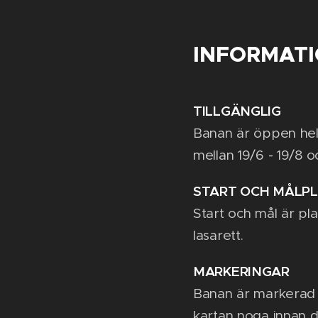
INFORMAT
TILLGÄNGLIG
Banan är öppen he
mellan 19/6 - 19/8 o
START OCH MÅLP
Start och mål är pl
lasarett.
MARKERINGAR
Banan är markerad 
kartan noga innan d