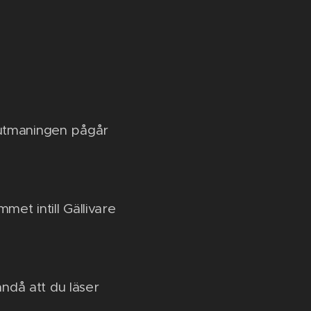
utmaningen pågår
et intill Gällivare
ndå att du läser