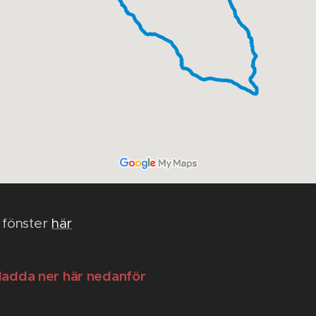
 fönster
här
t ladda ner här nedanför