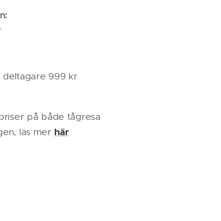
n:
r
3 deltagare 999 kr
priser på både tågresa
här
gen, läs mer