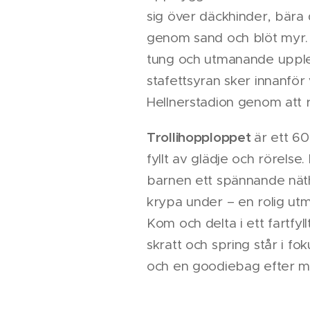
sig över däckhinder, bära
genom sand och blöt myr. 
tung och utmanande upplev
stafettsyran sker innanför
Hellnerstadion genom att 
Trollihopploppet
är ett 6
fyllt av glädje och rörels
barnen ett spännande nät
krypa under – en rolig utm
Kom och delta i ett fartfyll
skratt och spring står i fok
och en goodiebag efter m