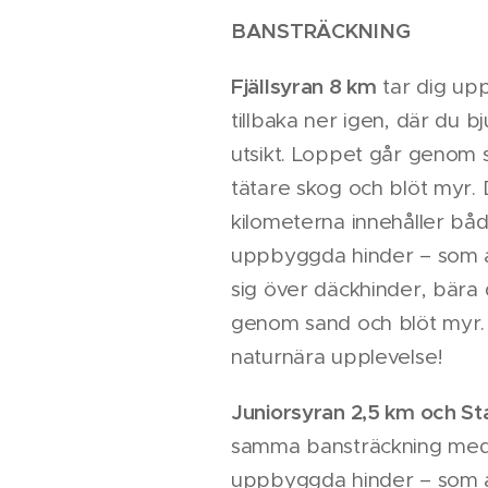
BANSTRÄCKNING
Fjällsyran 8 km
tar dig up
tillbaka ner igen, där du b
utsikt. Loppet går genom 
tätare skog och blöt myr. 
kilometerna innehåller båd
uppbyggda hinder – som at
sig över däckhinder, bära
genom sand och blöt myr
naturnära upplevelse!
Juniorsyran 2,5 km och St
samma bansträckning med 
uppbyggda hinder – som at