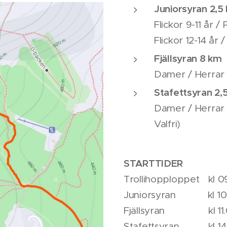
Juniorsyran 2,5
Flickor 9-11 år / 
Flickor 12-14 år /
Fjällsyran 8 km
Damer / Herrar
Stafettsyran 2,
Damer / Herrar /
Valfri)
STARTTIDER
Trollihopploppet kl 0
Juniorsyran kl 10.
Fjällsyran kl 11.
Stafettsyran kl 14