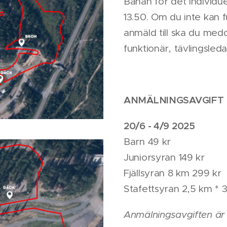
Banan för det individue
13.50. Om du inte kan fu
anmäld till ska du medd
funktionär, tävlingsled
ANMÄLNINGSAVGIFT
20/6 - 4/9 2025
Barn 49 kr
Juniorsyran 149 kr
Fjällsyran 8 km 299 kr
Stafettsyran 2,5 km * 
Anmälningsavgiften är 