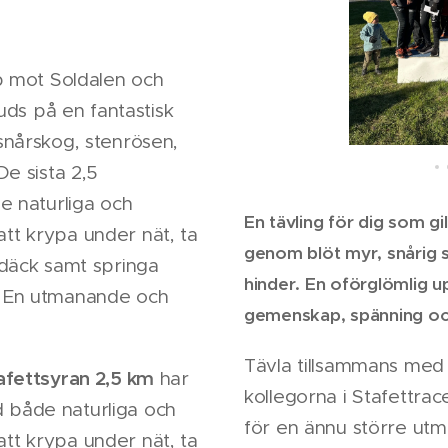
p mot Soldalen och
juds på en fantastisk
snårskog, stenrösen,
De sista 2,5
e naturliga och
En tävling för dig som gi
t krypa under nät, ta
genom blöt myr, snårig s
 däck samt springa
hinder. En oförglömlig u
. En utmanande och
gemenskap, spänning oc
Tävla tillsammans med
afettsyran 2,5 km
har
kollegorna i Stafettrace
både naturliga och
för en ännu större utm
t krypa under nät, ta