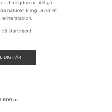
n och ungdomar. Allt går
ilda naturen kring Dundret
Hellnerstadion.
 på startlinjen!
L DIG HÄR
et 600 m