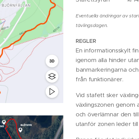
Eventuella ändringar av sta
tävlingsdagen.
REGLER
En informationsskylt fin
igenom alla hinder utan 
banmarkeringarna och e
från funktionärer.
Vid stafett sker växli
växlingszonen genom at
och överlämnar den till
utanför zonen leder till 