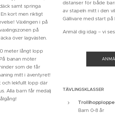
distanser för både bar
 däck samt springa
av stapeln mitt i den v
En kort men riktigt
Gällivare med start på 
else! Växlingen i på
 vaxlingszonen på
Anmäl dig idag – vi ses
räcka över lagvästen.
00 meter långt lopp
e. På banan möter
ANMÄ
hinder som de får
aning mitt i äventyret!
t och lekfullt lopp där
TÄVLINGSKLASSER
us. Alla barn får medalj
ålgång!
Trollihopplopp
Barn 0-8 år