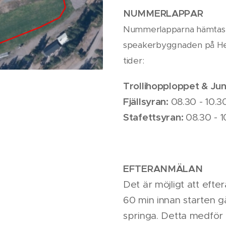
NUMMERLAPPAR
Nummerlapparna hämtas p
speakerbyggnaden på Hel
tider:
Trollihopploppet & Jun
Fjällsyran:
08.30 - 10.3
Stafettsyran:
08.30 - 1
EFTERANMÄLAN
Det är möjligt att efte
60 min innan starten g
springa. Detta medför 