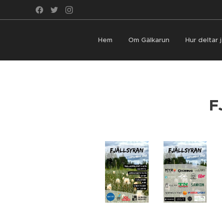
Hem
Om Gälkarun
Hur deltar 
F