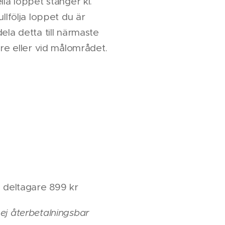
lla loppet stänger kl.
llfölja loppet du är
ela detta till närmaste
are eller vid målområdet.
3 deltagare 899 kr
ej återbetalningsbar